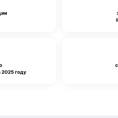
ции
о
с
 2025 году