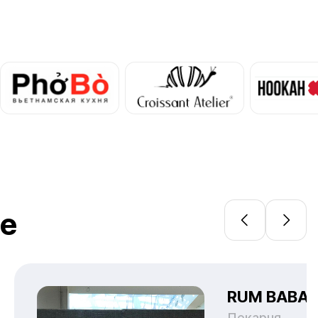
ce
RUM BABA
Пекарня