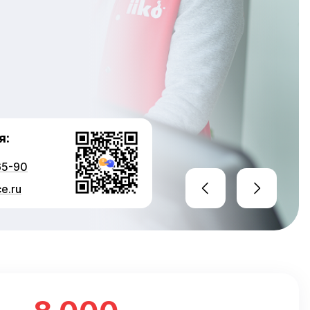
я:
65-90
e.ru