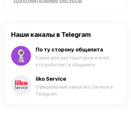
Дополнительные ресурсы
Наши каналы в Telegram
По ту сторону общепита
Канал для рестораторов и всех,
кто работает в общепите.
iiko Service
Официальный канал iiko Service в
Telegram