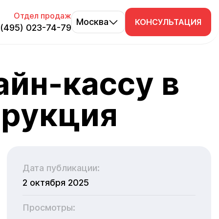
Отдел продаж
Москва
КОНСУЛЬТАЦИЯ
 (495) 023-74-79
атное демо
лтер-
айн-кассу в
улятор
инут узнайте —
инг учёта и
т ли система
тационные
о работе в iiko
трукция
Дата публикации:
2 октября 2025
Просмотры: