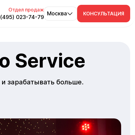
Отдел продаж
Москва
КОНСУЛЬТАЦИЯ
 (495) 023-74-79
атное демо
лтер-
улятор
o Service
инут узнайте —
инг учёта и
т ли система
тационные
о работе в iiko
 и зарабатывать больше.