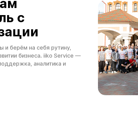
нам
ль с
зации
 и берём на себя рутину,
итии бизнеса. iiko Service —
 поддержка, аналитика и