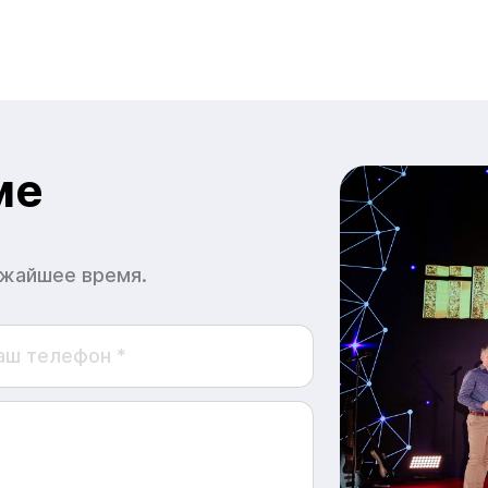
ме
ижайшее время.