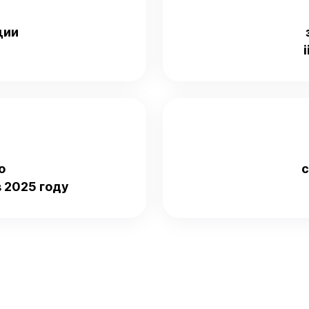
ции
о
с
 2025 году