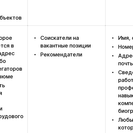
бъектов
торое
Соискатели на
Имя,
тся в
вакантные позиции
Номе
адрес
Рекомендатели
Адре
ибо
почт
егаторов
Свед
езюме
работ
ть
проф
я
навык
комп
и
биог
рудового
Любы
кото