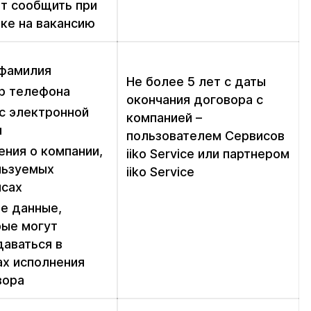
т сообщить при
ке на вакансию
 фамилия
Не более 5 лет с даты
р телефона
окончания договора с
с электронной
компанией –
ы
пользователем Сервисов
ния о компании,
iiko Service или партнером
льзуемых
iiko Service
исах
е данные,
рые могут
аваться в
ах исполнения
вора