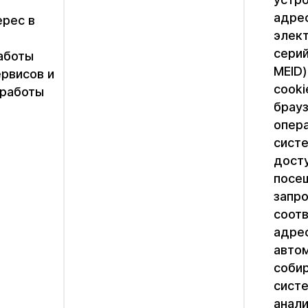
адрес
ерес в
элек
серий
аботы
MEID)
ервисов и
cooki
 работы
брауз
опер
сист
досту
посе
запро
соот
адрес
авто
соби
сист
анали