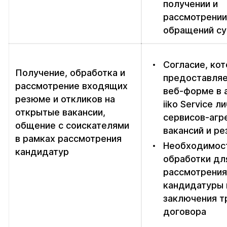
получении и
рассмотрении
обращений су
Согласие, ко
Получение, обработка и
предоставляе
рассмотрение входящих
веб-форме в 
резюме и откликов на
iiko Service л
открытые вакансии,
сервисов-агр
общение с соискателями
вакансий и р
в рамках рассмотрения
Необходимос
кандидатур
обработки дл
рассмотрения
кандидатуры 
заключения т
договора