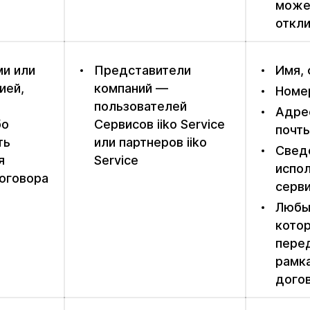
може
откли
ми или
Представители
Имя,
ией,
компаний —
Номе
пользователей
Адре
бо
Сервисов iiko Service
почт
ть
или партнеров iiko
Сведе
я
Service
испо
оговора
серв
Любы
кото
перед
рамк
дого