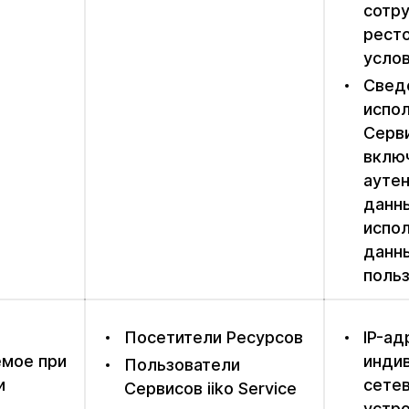
сотр
ресто
усло
Свед
испо
Серви
вклю
ауте
данны
испол
данн
поль
Посетители Ресурсов
IP-ад
мое при
инди
Пользователи
и
сете
Сервисов iiko Service
устр