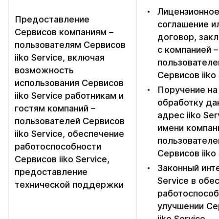
Лицензионно
Предоставление
соглашение и
Сервисов компаниям –
договор, зак
пользователям Сервисов
с компанией –
iiko Service, включая
пользовател
возможность
Сервисов iiko 
использования Сервисов
Поручение на
iiko Service работникам и
обработку да
гостям компаний –
адрес iiko Ser
пользователей Сервисов
имени компан
iiko Service, обеспечение
пользователе
работоспособности
Сервисов iiko 
Сервисов iiko Service,
Законный инте
предоставление
Service в обе
технической поддержки
работоспособ
улучшении Се
iiko Service