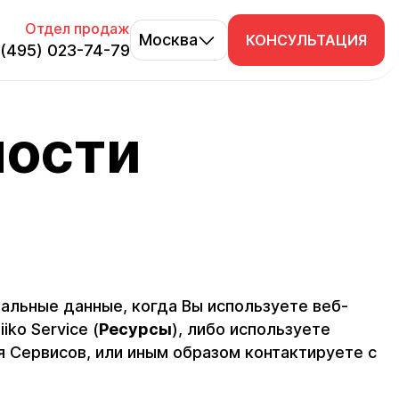
Отдел продаж
Москва
КОНСУЛЬТАЦИЯ
 (495) 023-74-79
атное демо
лтер-
ности
улятор
инут узнайте —
инг учёта и
т ли система
тационные
о работе в iiko
альные данные, когда Вы используете веб-
ko Service (
Ресурсы
), либо используете
ля Сервисов, или иным образом контактируете с