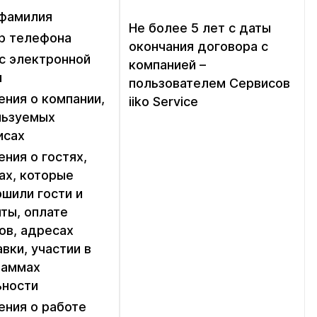
 фамилия
Не более 5 лет с даты
р телефона
окончания договора с
с электронной
компанией –
ы
пользователем Сервисов
ния о компании,
iiko Service
льзуемых
исах
ния о гостях,
ах, которые
шили гости и
ты, оплате
ов, адресах
вки, участии в
раммах
ьности
ения о работе