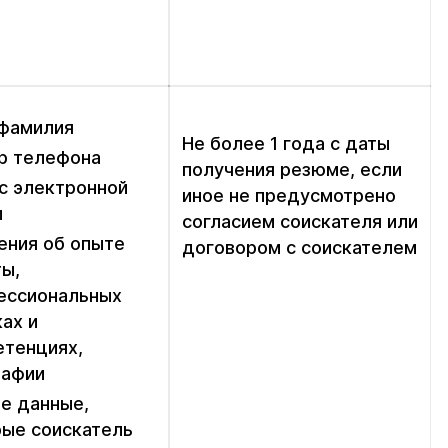
 фамилия
Не более 1 года с даты
р телефона
получения резюме, если
с электронной
иное не предусмотрено
ы
согласием соискателя или
ения об опыте
договором с соискателем
ы,
ессиональных
ах и
етенциях,
рафии
е данные,
рые соискатель