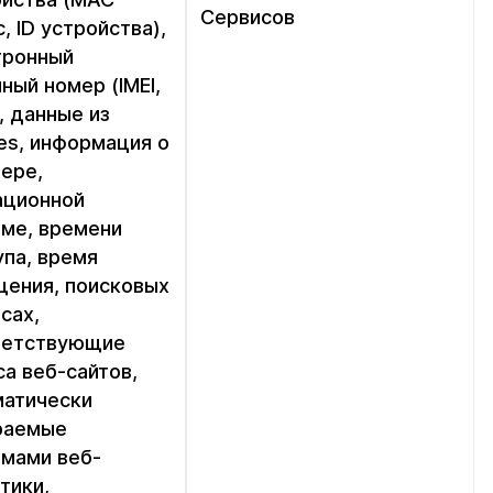
Сервисов
, ID устройства),
тронный
ный номер (IMEI,
, данные из
es, информация о
ере,
ационной
еме, времени
па, время
щения, поисковых
сах,
ветствующие
а веб-сайтов,
матически
раемые
емами веб-
тики,