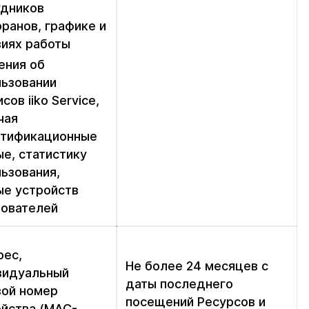
удников
ранов, графике и
виях работы
ения об
льзовании
сов iiko Service,
чая
нтификационные
е, статистику
ьзования,
ые устройств
зователей
рес,
Не более 24 месяцев с
видуальный
даты последнего
вой номер
посещений Ресурсов и
ойства (MAC-