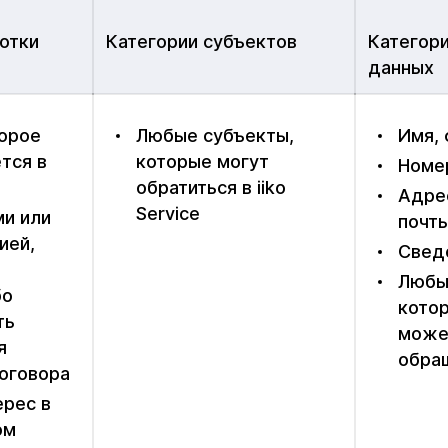
отки
Категории субъектов
Категори
данных
торое
Любые субъекты,
Имя,
тся в
которые могут
Номе
обратиться в iiko
Адре
Service
ми или
почт
ией,
Свед
Любы
бо
кото
ть
може
я
обра
оговора
ерес в
ом