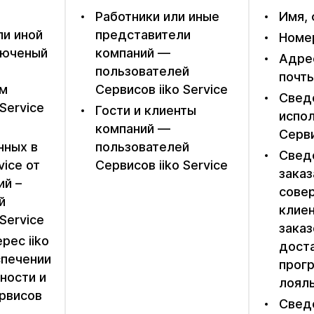
е
Работники или иные
Имя,
ли иной
представители
Номе
люченый
компаний —
Адре
пользователей
почт
ем
Сервисов iiko Service
Сведе
Service
Гости и клиенты
испо
компаний —
Серв
нных в
пользователей
Сведе
vice от
Сервисов iiko Service
заказ
ий –
совер
й
клиен
Service
заказ
рес iiko
доста
спечении
прог
ности и
лоял
рвисов
Свед