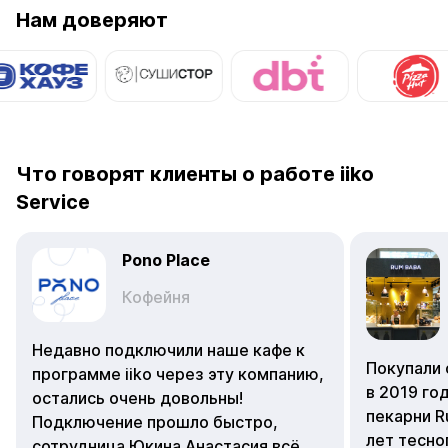
Что говорят клиенты о работе iiko
Service
Pono Place
Кофейня
Недавно подключили наше кафе к
Покупали 
программе iiko через эту компанию,
в 2019 го
остались очень довольны!
пекарни R
Подключение прошло быстро,
лет тесно
сотрудница Юкина Анастасия всё
замены и 
подробно объяснила и помогли
приобрете
подобрать систему под наши
планшето
задачи. Теперь учёт и управление