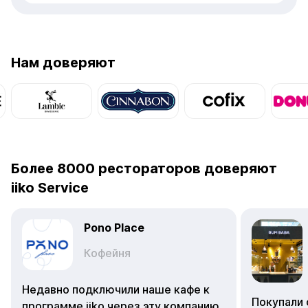
Нам доверяют
Более 8000 рестораторов доверяют
iiko Service
Pono Place
Кофейня
Недавно подключили наше кафе к
Покупали 
программе iiko через эту компанию,