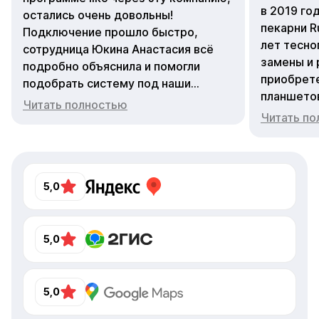
в 2019 го
остались очень довольны!
пекарни R
Подключение прошло быстро,
лет тесно
сотрудница Юкина Анастасия всё
замены и 
подробно объяснила и помогли
приобрете
подобрать систему под наши
планшето
задачи. Теперь учёт и управление
Читать полностью
Зоя Камен
стали гораздо удобнее. Отдельное
Читать п
все операт
спасибо за вежливое и оперативное
перестаю
обслуживание!
компетент
отзывчив
5,0
Айко Серв
5,0
5,0