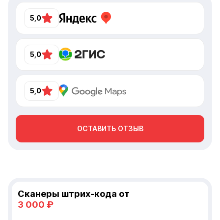
компетент
отзывчив
5,0
Айко Серв
5,0
5,0
ОСТАВИТЬ ОТЗЫВ
Сканеры штрих-кода от
3 000 ₽