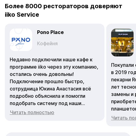
Более 8000 рестораторов доверяют
iiko Service
Pono Place
Кофейня
Недавно подключили наше кафе к
Покупали 
программе iiko через эту компанию,
в 2019 го
остались очень довольны!
пекарни R
Подключение прошло быстро,
лет тесно
сотрудница Юкина Анастасия всё
замены и 
подробно объяснила и помогли
приобрете
подобрать систему под наши
планшето
задачи. Теперь учёт и управление
Читать полностью
Зоя Камен
стали гораздо удобнее. Отдельное
Читать п
все операт
спасибо за вежливое и оперативное
перестаю
обслуживание!