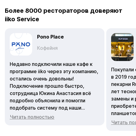
Более 8000 рестораторов доверяют
iiko Service
Pono Place
Кофейня
Недавно подключили наше кафе к
Покупали 
программе iiko через эту компанию,
в 2019 го
остались очень довольны!
пекарни R
Подключение прошло быстро,
лет тесно
сотрудница Юкина Анастасия всё
замены и 
подробно объяснила и помогли
приобрете
подобрать систему под наши
планшето
задачи. Теперь учёт и управление
Читать полностью
Зоя Камен
стали гораздо удобнее. Отдельное
Читать п
все операт
спасибо за вежливое и оперативное
перестаю