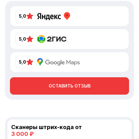
обслуживание!
компетент
отзывчив
5,0
Айко Серв
5,0
5,0
ОСТАВИТЬ ОТЗЫВ
Сканеры штрих-кода от
3 000 ₽