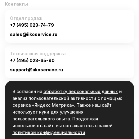
Контакты
Отдел продаж
+7 (495) 023-74-79
sales@iikoservice.ru
Техническая поддержка
+7 (495) 023-65-90
support@iikoservice.ru
График работы
Я согласен на
обработку персональных данных
и
Пн-Пт, 9:00 - 19:00
анализ пользовательской активности с помощью
сервиса «Яндекс Метрика». Также наш сайт
использует куки для улучшения
Связаться
пользовательского опыта. Продолжая
info@iikoservice.ru
использовать сайт, вы соглашаетесь с нашей
политикой конфиденциальности
.
НАПИСАТЬ НАМ