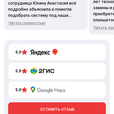
лет тесно
сотрудница Юкина Анастасия всё
замены и 
подробно объяснила и помогли
приобрете
подобрать систему под наши
планшето
задачи. Теперь учёт и управление
Читать полностью
Зоя Камен
стали гораздо удобнее)) Отдельное
Читать п
все операт
спасибо за вежливое и оперативное
перестаю
обслуживание!
компетент
отзывчив
5,0
Айко Серв
5,0
5,0
ОСТАВИТЬ ОТЗЫВ