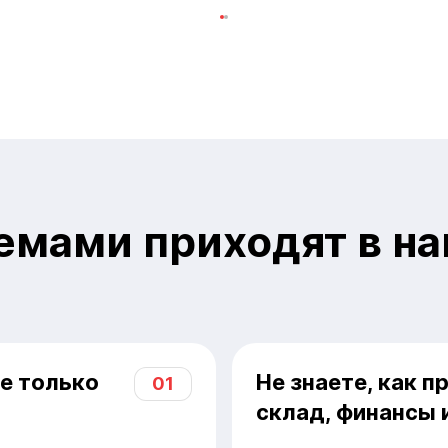
емами приходят в н
те только
Не знаете, как 
01
склад, финансы 