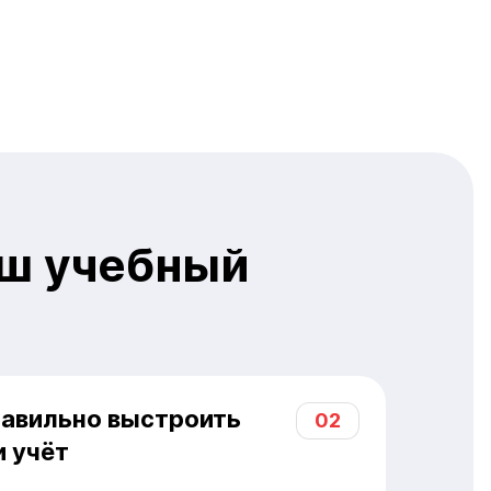
аш учебный
правильно выстроить
02
и учёт