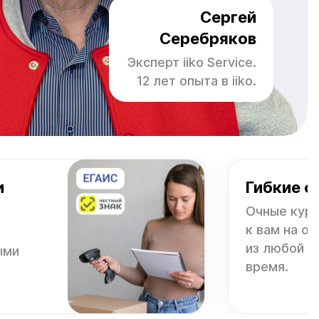
Сергей
Серебряков
Эксперт iiko Service.
12 лет опыта в iiko.
и
Гибкие 
Очные курс
к вам на об
из любой т
ыми
время.